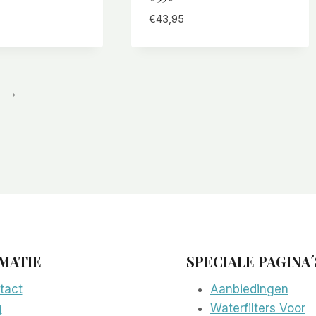
€
43,95
→
MATIE
SPECIALE PAGINA´
tact
Aanbiedingen
g
Waterfilters Voor