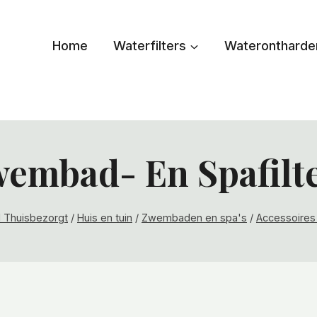
Home
Waterfilters
Waterontharde
embad- En Spafilt
el Thuisbezorgt
/
Huis en tuin
/
Zwembaden en spa's
/
Accessoires