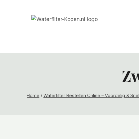
Doorgaan
naar
inhoud
Zw
Home
/
Waterfilter Bestellen Online – Voordelig & Sn