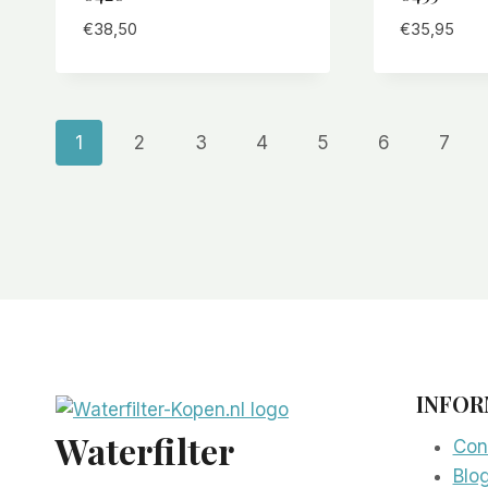
€
38,50
€
35,95
1
2
3
4
5
6
7
INFOR
Waterfilter
Con
Blo