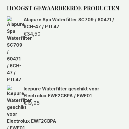
selecteren
HOOGST GEWAARDEERDE PRODUCTEN
Alapure Spa Waterfilter SC709 / 60471 /
6CH-47 / PTL47
€
34,50
Icepure Waterfilter geschikt voor
Electrolux EWF2CBPA / EWF01
€
19,95