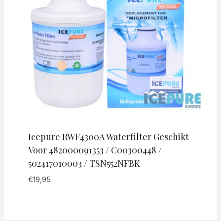
Icepure RWF4300A Waterfilter Geschikt
Voor 482000091353 / C00300448 /
502417010003 / TSN552NFBK
€
19,95