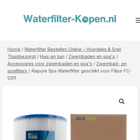
Doorgaan
naar
inhoud
Home
/
Waterfilter Bestellen Online – Voordelig & Snel
Thuisbezorgt
/
Huis en tuin
/
Zwembaden en spa's
/
Accessoires voor zwembaden en spa's
/
Zwembad- en
spafilters
/
Alapure Spa Waterfilter geschikt voor Filbur FC-
0311