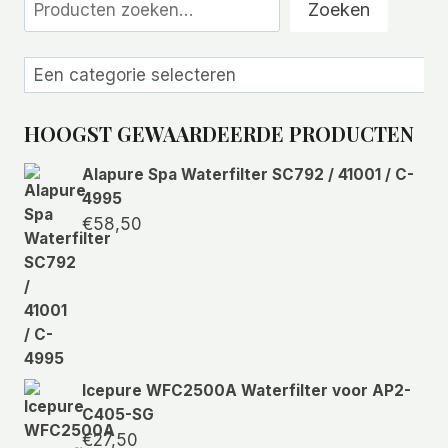
Zoeken
Een
categorie
selecteren
HOOGST GEWAARDEERDE PRODUCTEN
Alapure Spa Waterfilter SC792 / 41001 / C-
4995
€
58,50
Icepure WFC2500A Waterfilter voor AP2-
C405-SG
€
27,50