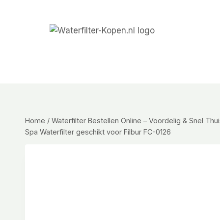
Doorgaan
naar
inhoud
Home
/
Waterfilter Bestellen Online – Voordelig & Snel Th
Spa Waterfilter geschikt voor Filbur FC-0126