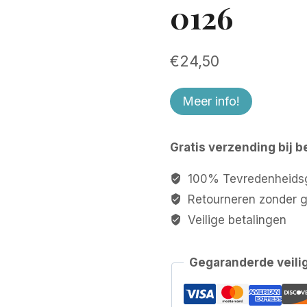
0126
€
24,50
Meer info!
Gratis verzending bij b
100% Tevredenheidsg
Retourneren zonder 
Veilige betalingen
Gegaranderde veili