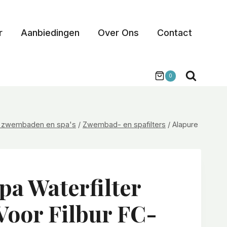
r
Aanbiedingen
Over Ons
Contact
0
r zwembaden en spa's
/
Zwembad- en spafilters
/
Alapure
pa Waterfilter
Voor Filbur FC-