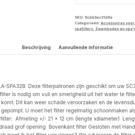
SKU:
9cbb3ec31d9a
Categorieën:
Accessoires voor
spafilters
,
Zwembaden en spa'
Beschrijving
Aanvullende informatie
 ALA-SPA32B Deze filterpatronen zijn geschikt om uw S
ilter is nodig om vuil en smerigheid uit het water te fil
komt. Dit kan weer schade veroorzaken en de levensdu
 gepompt. U moet het filter regelmatig schoonmaken als
 filter: Afmeting +/- 21 x 12 cm (lengte xdiameter) Lengt
fdraad grof opening Bovenkant filter Gesloten met Han