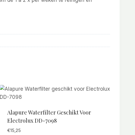
om de 1 á 2 x per weken te reinigen en
Alapure Waterfilter Geschikt Voor
Electrolux DD-7098
€
15,25