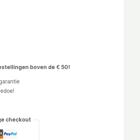
estellingen boven de € 50!
arantie
gedoe!
ge checkout