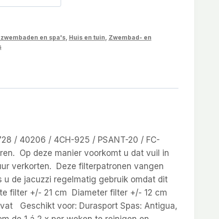
 zwembaden en spa's
,
Huis en tuin
,
Zwembad- en
s
C728 / 40206 / 4CH-925 / PSANT-20 / FC-
teren. Op deze manier voorkomt u dat vuil in
ur verkorten. Deze filterpatronen vangen
 u de jacuzzi regelmatig gebruik omdat dit
e filter +/- 21 cm Diameter filter +/- 12 cm
dvat Geschikt voor: Durasport Spas: Antigua,