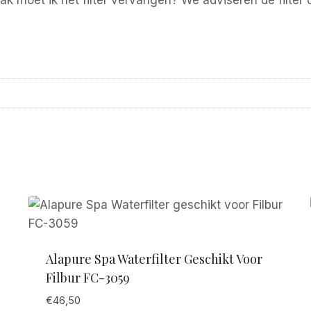
 moet ik het filter vervangen? We adviseren de filter 
Alapure Spa Waterfilter Geschikt Voor
Filbur FC-3059
€
46,50