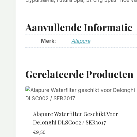
Cypurs&Ria, Futura Spa, Strong Spas Hoe vaak
Aanvullende Informatie
Merk:
Alapure
Gerelateerde Producten
Alapure Waterfilter Geschikt Voor
Delonghi DLSC002 / SER3017
€
9,50