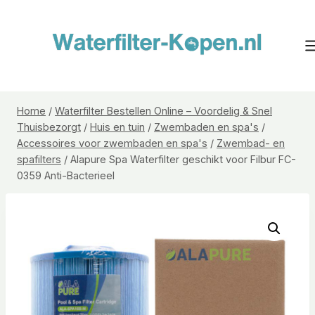
Doorgaan
naar
inhoud
Home
/
Waterfilter Bestellen Online – Voordelig & Snel
Thuisbezorgt
/
Huis en tuin
/
Zwembaden en spa's
/
Accessoires voor zwembaden en spa's
/
Zwembad- en
spafilters
/
Alapure Spa Waterfilter geschikt voor Filbur FC-
0359 Anti-Bacterieel