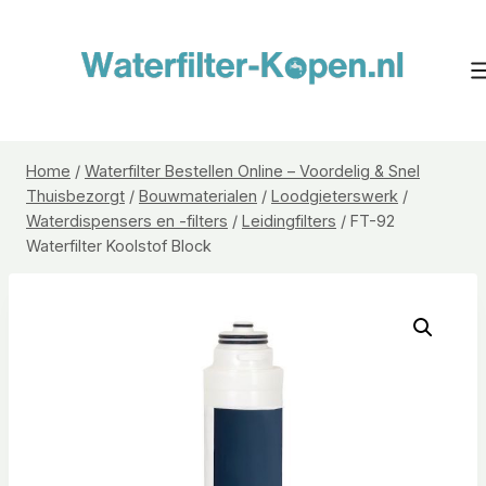
Doorgaan
naar
inhoud
Home
/
Waterfilter Bestellen Online – Voordelig & Snel
Thuisbezorgt
/
Bouwmaterialen
/
Loodgieterswerk
/
Waterdispensers en -filters
/
Leidingfilters
/
FT-92
Waterfilter Koolstof Block