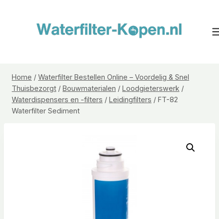
Doorgaan
naar
inhoud
Home
/
Waterfilter Bestellen Online – Voordelig & Snel
Thuisbezorgt
/
Bouwmaterialen
/
Loodgieterswerk
/
Waterdispensers en -filters
/
Leidingfilters
/
FT-82
Waterfilter Sediment