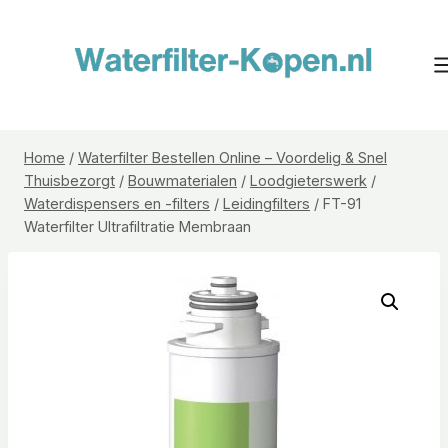
Doorgaan
naar
inhoud
Home
/
Waterfilter Bestellen Online – Voordelig & Snel
Thuisbezorgt
/
Bouwmaterialen
/
Loodgieterswerk
/
Waterdispensers en -filters
/
Leidingfilters
/
FT-91
Waterfilter Ultrafiltratie Membraan