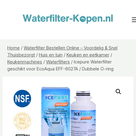
Doorgaan
naar
inhoud
Home
/
Waterfilter Bestellen Online – Voordelig & Snel
Thuisbezorgt
/
Huis en tuin
/
Keuken en eetkamer
/
Keukenmachines
/
Waterfilters
/
Icepure Waterfilter
geschikt voor EcoAqua EFF-6027A / Dubbele O-ring