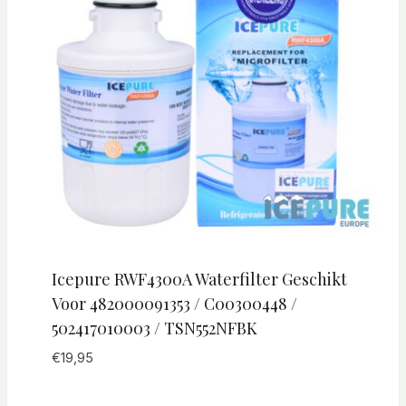
Icepure RWF4300A Waterfilter Geschikt
Voor 482000091353 / C00300448 /
502417010003 / TSN552NFBK
€
19,95