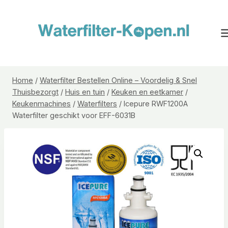
Doorgaan
naar
inhoud
Home
/
Waterfilter Bestellen Online – Voordelig & Snel
Thuisbezorgt
/
Huis en tuin
/
Keuken en eetkamer
/
Keukenmachines
/
Waterfilters
/
Icepure RWF1200A
Waterfilter geschikt voor EFF-6031B