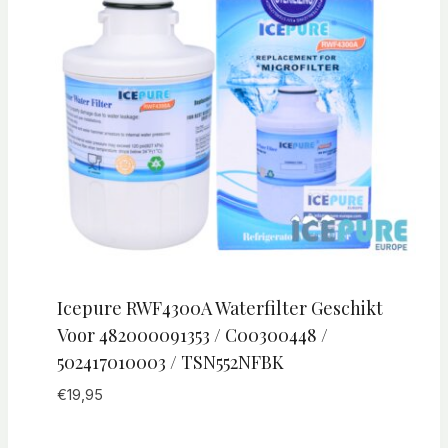
Icepure RWF4300A Waterfilter Geschikt
Voor 482000091353 / C00300448 /
502417010003 / TSN552NFBK
€
19,95