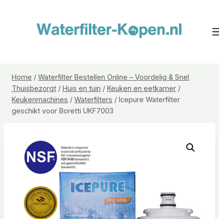
Doorgaan
naar
inhoud
Home
/
Waterfilter Bestellen Online – Voordelig & Snel
Thuisbezorgt
/
Huis en tuin
/
Keuken en eetkamer
/
Keukenmachines
/
Waterfilters
/
Icepure Waterfilter
geschikt voor Boretti UKF7003