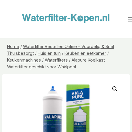
Doorgaan
naar
inhoud
Home
/
Waterfilter Bestellen Online – Voordelig & Snel
Thuisbezorgt
/
Huis en tuin
/
Keuken en eetkamer
/
Keukenmachines
/
Waterfilters
/
Alapure Koelkast
Waterfilter geschikt voor Whirlpool