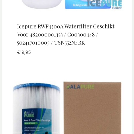
Icepure RWF4300A Waterfilter Geschikt
Voor 482000091353 / C00300448 /
502417010003 / TSN552NFBK
€
19,95