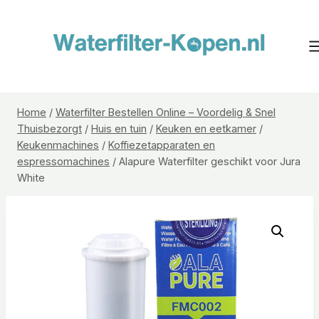
Doorgaan
naar
inhoud
Home
/
Waterfilter Bestellen Online – Voordelig & Snel
Thuisbezorgt
/
Huis en tuin
/
Keuken en eetkamer
/
Keukenmachines
/
Koffiezetapparaten en
espressomachines
/
Alapure Waterfilter geschikt voor Jura
White