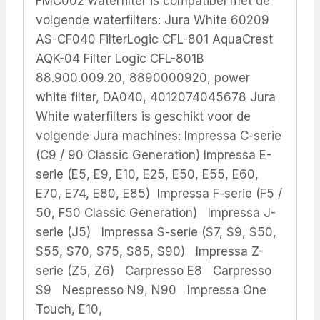
FMC002 waterfilter is compatibel met de
volgende waterfilters: Jura White 60209
AS-CF040 FilterLogic CFL-801 AquaCrest
AQK-04 Filter Logic CFL-801B
88.900.009.20, 8890000920, power
white filter, DA040, 4012074045678 Jura
White waterfilters is geschikt voor de
volgende Jura machines: Impressa C-serie
(C9 / 90 Classic Generation) Impressa E-
serie (E5, E9, E10, E25, E50, E55, E60,
E70, E74, E80, E85) Impressa F-serie (F5 /
50, F50 Classic Generation) Impressa J-
serie (J5) Impressa S-serie (S7, S9, S50,
S55, S70, S75, S85, S90) Impressa Z-
serie (Z5, Z6) Carpresso E8 Carpresso
S9 Nespresso N9, N90 Impressa One
Touch, E10,