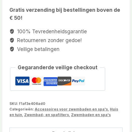
Gratis verzending bij bestellingen boven de
€ 50!
100% Tevredenheidsgarantie
Retourneren zonder gedoe!
Veilige betalingen
Gegaranderde veilige checkout
SKU:
f1af3e406ad0
Categorieën:
Accessoires voor zwembaden en spa's
,
Huis
en tuin
,
Zwembad- en spafilters
,
Zwembaden en spa's