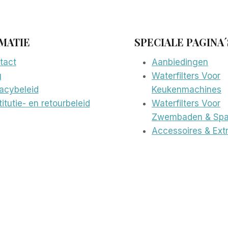
MATIE
SPECIALE PAGINA´
tact
Aanbiedingen
g
Waterfilters Voor
vacybeleid
Keukenmachines
itutie- en retourbeleid
Waterfilters Voor
Zwembaden & Spa
Accessoires & Extr