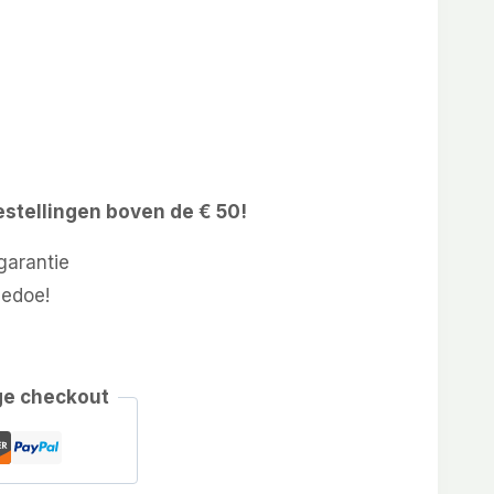
estellingen boven de € 50!
arantie
gedoe!
ge checkout