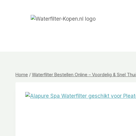
Doorgaan
naar
inhoud
Home
/
Waterfilter Bestellen Online – Voordelig & Snel Th