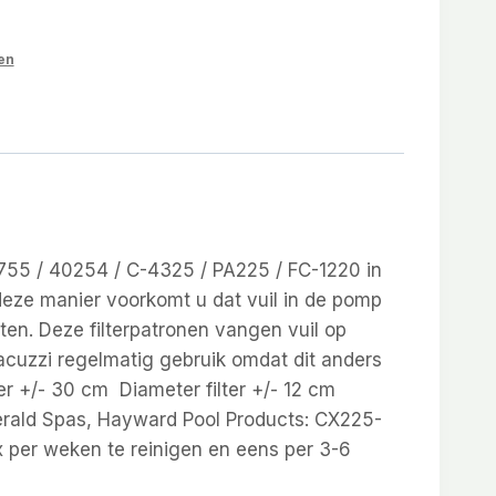
en
755 / 40254 / C-4325 / PA225 / FC-1220 in
p deze manier voorkomt u dat vuil in de pomp
en. Deze filterpatronen vangen vuil op
acuzzi regelmatig gebruik omdat dit anders
ter +/- 30 cm Diameter filter +/- 12 cm
merald Spas, Hayward Pool Products: CX225-
x per weken te reinigen en eens per 3-6