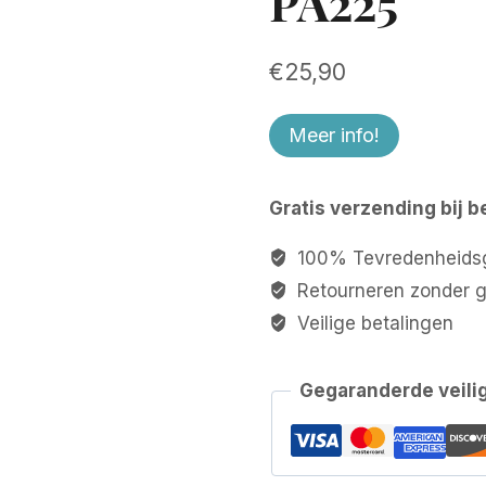
PA225
€
25,90
Meer info!
Gratis verzending bij b
100% Tevredenheidsg
Retourneren zonder 
Veilige betalingen
Gegaranderde veili