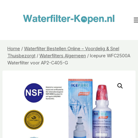
Doorgaan
naar
inhoud
Home
/
Waterfilter Bestellen Online – Voordelig & Snel
Thuisbezorgt
/
Waterfilters Algemeen
/
Icepure WFC2500A
Waterfilter voor AP2-C405-G