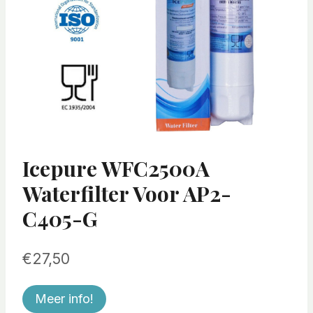
Icepure WFC2500A
Waterfilter Voor AP2-
C405-G
€
27,50
Meer info!