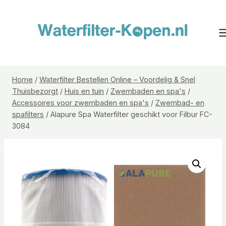
Doorgaan
naar
inhoud
Home
/
Waterfilter Bestellen Online – Voordelig & Snel
Thuisbezorgt
/
Huis en tuin
/
Zwembaden en spa's
/
Accessoires voor zwembaden en spa's
/
Zwembad- en
spafilters
/
Alapure Spa Waterfilter geschikt voor Filbur FC-
3084