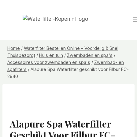
Doorgaan
naar
inhoud
Home
/
Waterfilter Bestellen Online – Voordelig & Snel
Thuisbezorgt
/
Huis en tuin
/
Zwembaden en spa's
/
Accessoires voor zwembaden en spa's
/
Zwembad- en
spafilters
/
Alapure Spa Waterfilter geschikt voor Filbur FC-
2940
Alapure Spa Waterfilter
Geschikt Voor Filbur FC-