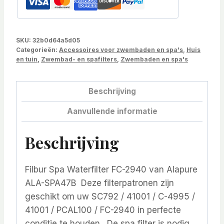
SKU:
32b0d64a5d05
Categorieën:
Accessoires voor zwembaden en spa's
,
Huis
en tuin
,
Zwembad- en spafilters
,
Zwembaden en spa's
Beschrijving
Aanvullende informatie
Beschrijving
Filbur Spa Waterfilter FC-2940 van Alapure
ALA-SPA47B Deze filterpatronen zijn
geschikt om uw SC792 / 41001 / C-4995 /
41001 / PCAL100 / FC-2940 in perfecte
conditie te houden. De spa filter is nodig