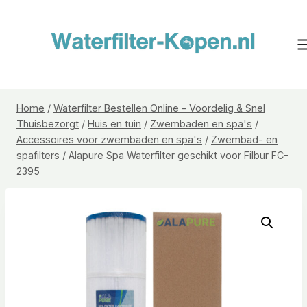
Doorgaan
naar
inhoud
Home
/
Waterfilter Bestellen Online – Voordelig & Snel
Thuisbezorgt
/
Huis en tuin
/
Zwembaden en spa's
/
Accessoires voor zwembaden en spa's
/
Zwembad- en
spafilters
/
Alapure Spa Waterfilter geschikt voor Filbur FC-
2395