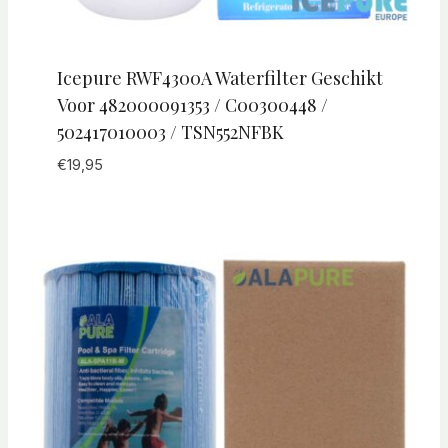
Icepure RWF4300A Waterfilter Geschikt
Voor 482000091353 / C00300448 /
502417010003 / TSN552NFBK
€
19,95