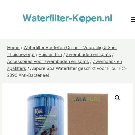
Doorgaan
naar
inhoud
Home
/
Waterfilter Bestellen Online – Voordelig & Snel
Thuisbezorgt
/
Huis en tuin
/
Zwembaden en spa's
/
Accessoires voor zwembaden en spa's
/
Zwembad- en
spafilters
/
Alapure Spa Waterfilter geschikt voor Filbur FC-
2390 Anti-Bacterieel