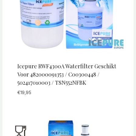
Icepure RWF4300A Waterfilter Geschikt
Voor 482000091353 / C00300448 /
502417010003 / TSN552NFBK
€
19,95