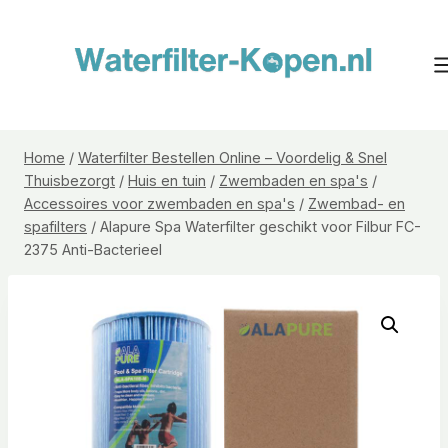
Doorgaan
naar
inhoud
Home
/
Waterfilter Bestellen Online – Voordelig & Snel
Thuisbezorgt
/
Huis en tuin
/
Zwembaden en spa's
/
Accessoires voor zwembaden en spa's
/
Zwembad- en
spafilters
/
Alapure Spa Waterfilter geschikt voor Filbur FC-
2375 Anti-Bacterieel