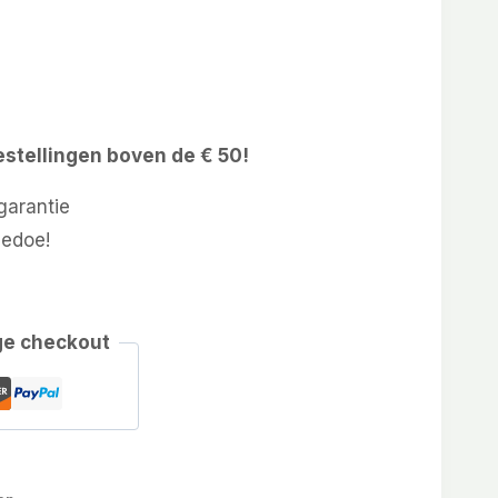
estellingen boven de € 50!
arantie
gedoe!
ge checkout