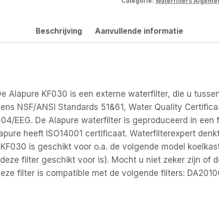
Categorie:
Waterfilters Algeme
Beschrijving
Aanvullende informatie
 Alapure KF030 is een externe waterfilter, die u tussen
olgens NSF/ANSI Standards 51&61, Water Quality Certif
/EEG. De Alapure waterfilter is geproduceerd in een fa
lapure heeft ISO14001 certificaat. Waterfilterexpert den
KF030 is geschikt voor o.a. de volgende model koelkasten
ze filter geschikt voor is). Mocht u niet zeker zijn of d
e filter is compatible met de volgende filters: DA201