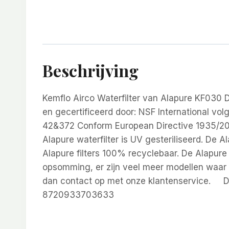
Beschrijving
Kemflo Airco Waterfilter van Alapure KF030 De
en gecertificeerd door: NSF International v
42&372 Conform European Directive 1935/2004
Alapure waterfilter is UV gesteriliseerd. De A
Alapure filters 100% recyclebaar. De Alapure 
opsomming, er zijn veel meer modellen waar de
dan contact op met onze klantenservice. Dez
8720933703633