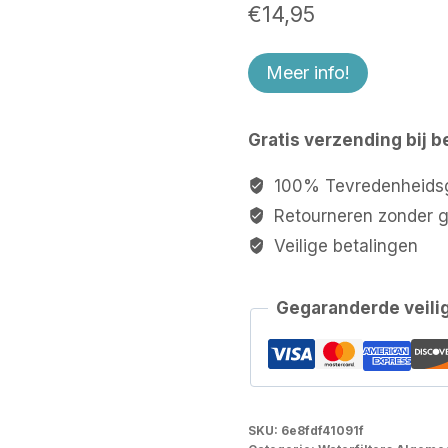
€
14,95
Meer info!
Gratis verzending bij b
100% Tevredenheidsg
Retourneren zonder 
Veilige betalingen
Gegaranderde veili
SKU:
6e8fdf41091f