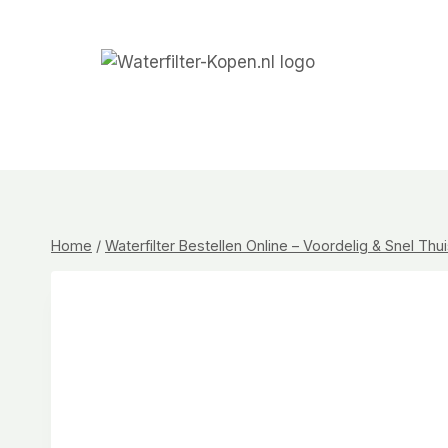
Doorgaan
naar
inhoud
Home
/
Waterfilter Bestellen Online – Voordelig & Snel Th