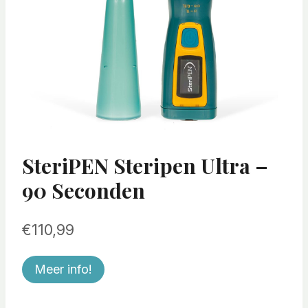
SteriPEN Steripen Ultra –
90 Seconden
€
110,99
Meer info!