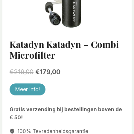
Katadyn Katadyn – Combi
Microfilter
Oorspronkelijke
Huidige
€
219,00
€
179,00
prijs
prijs
Meer info!
was:
is:
€219,00.
€179,00.
Gratis verzending bij bestellingen boven de
€ 50!
100% Tevredenheidsgarantie