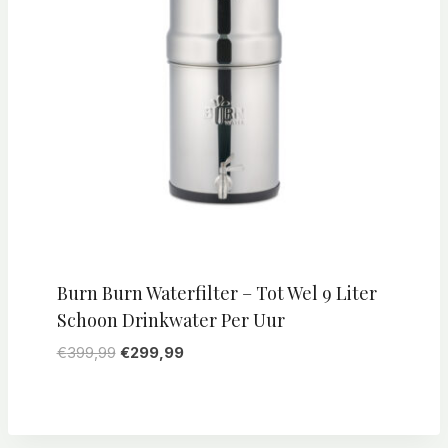
Burn Burn Waterfilter – Tot Wel 9 Liter
Schoon Drinkwater Per Uur
Oorspronkelijke
Huidige
€
399,99
€
299,99
prijs
prijs
was:
is:
€399,99.
€299,99.