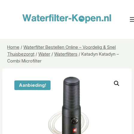
Doorgaan
naar
inhoud
Home
/
Waterfilter Bestellen Online – Voordelig & Snel
Thuisbezorgt
/
Water
/
Waterfilters
/
Katadyn Katadyn –
Combi Microfilter
Aanbieding!