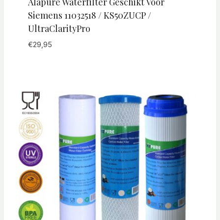
Alapure Waterfilter Geschikt Voor
Siemens 11032518 / KS50ZUCP /
UltraClarityPro
€
29,95