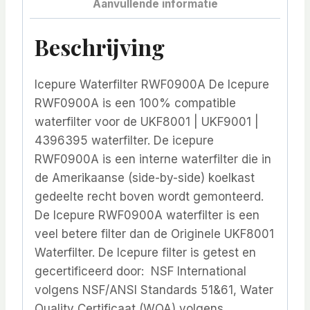
Aanvullende informatie
Beschrijving
Icepure Waterfilter RWF0900A De Icepure
RWF0900A is een 100% compatible
waterfilter voor de UKF8001 | UKF9001 |
4396395 waterfilter. De icepure
RWF0900A is een interne waterfilter die in
de Amerikaanse (side-by-side) koelkast
gedeelte recht boven wordt gemonteerd.
De Icepure RWF0900A waterfilter is een
veel betere filter dan de Originele UKF8001
Waterfilter. De Icepure filter is getest en
gecertificeerd door: NSF International
volgens NSF/ANSI Standards 51&61, Water
Quality Certificaat (WQA) volgens