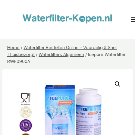
Doorgaan
naar
inhoud
Home
/
Waterfilter Bestellen Online – Voordelig & Snel
Thuisbezorgt
/
Waterfilters Algemeen
/
Icepure Waterfilter
RWF0900A