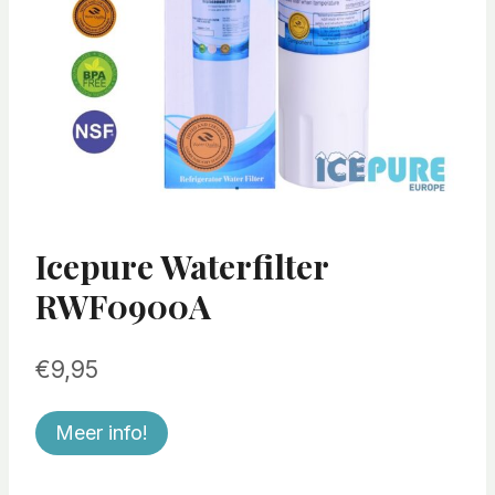
Icepure Waterfilter
RWF0900A
€
9,95
Meer info!