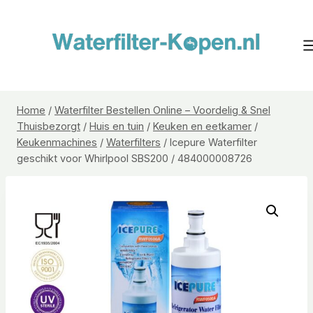
Doorgaan
naar
inhoud
Home
/
Waterfilter Bestellen Online – Voordelig & Snel
Thuisbezorgt
/
Huis en tuin
/
Keuken en eetkamer
/
Keukenmachines
/
Waterfilters
/
Icepure Waterfilter
geschikt voor Whirlpool SBS200 / 484000008726