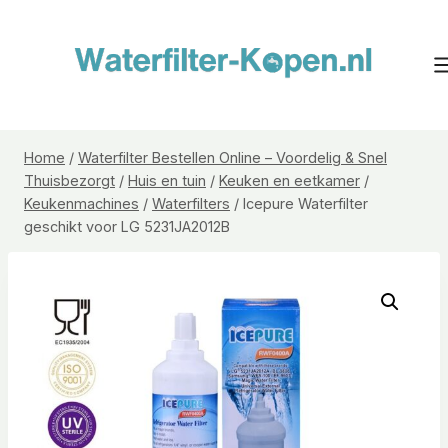
Doorgaan
naar
inhoud
Home
/
Waterfilter Bestellen Online – Voordelig & Snel
Thuisbezorgt
/
Huis en tuin
/
Keuken en eetkamer
/
Keukenmachines
/
Waterfilters
/
Icepure Waterfilter
geschikt voor LG 5231JA2012B