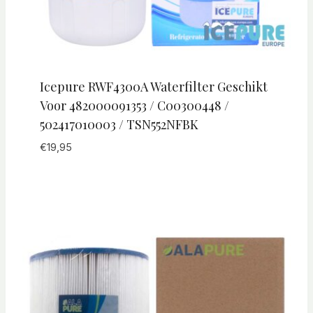
Icepure RWF4300A Waterfilter Geschikt
Voor 482000091353 / C00300448 /
502417010003 / TSN552NFBK
€
19,95