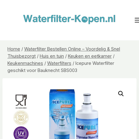
Doorgaan
naar
inhoud
Home
/
Waterfilter Bestellen Online – Voordelig & Snel
Thuisbezorgt
/
Huis en tuin
/
Keuken en eetkamer
/
Keukenmachines
/
Waterfilters
/
Icepure Waterfilter
geschikt voor Bauknecht SBS003