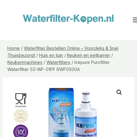
Doorgaan
naar
inhoud
Home
/
Waterfilter Bestellen Online – Voordelig & Snel
Thuisbezorgt
/
Huis en tuin
/
Keuken en eetkamer
/
Keukenmachines
/
Waterfilters
/
Icepure Purofilter
Waterfilter 53-WF-01PF RWF0500A