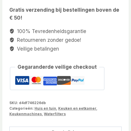
Gratis verzending bij bestellingen boven de
€ 50!
100% Tevredenheidsgarantie
Retourneren zonder gedoe!
Veilige betalingen
Gegaranderde veilige checkout
SKU:
d4df746226db
Categorieën:
Huis en tuin
,
Keuken en eetkamer
,
Keukenmachines
,
Waterfilters