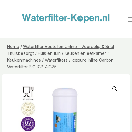
Doorgaan
naar
inhoud
Home
/
Waterfilter Bestellen Online – Voordelig & Snel
Thuisbezorgt
/
Huis en tuin
/
Keuken en eetkamer
/
Keukenmachines
/
Waterfilters
/
Icepure Inline Carbon
Waterfilter BIG ICP-AIC25