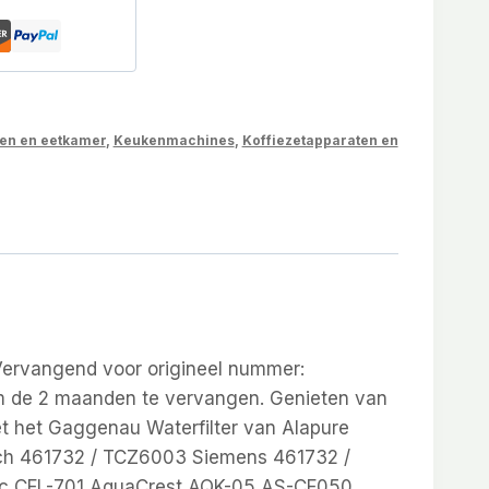
en en eetkamer
,
Keukenmachines
,
Koffiezetapparaten en
ervangend voor origineel nummer:
m de 2 maanden te vervangen. Genieten van
met het Gaggenau Waterfilter van Alapure
osch 461732 / TCZ6003 Siemens 461732 /
c CFL-701 AquaCrest AQK-05 AS-CF050