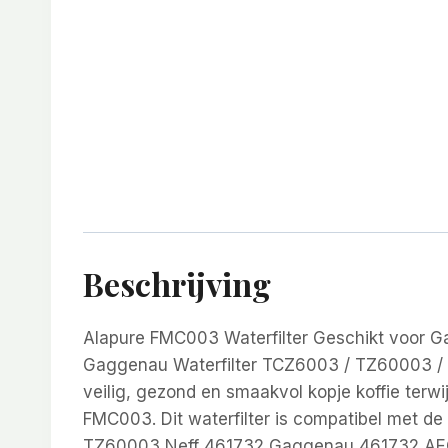
Beschrijving
Alapure FMC003 Waterfilter Geschikt voor 
Gaggenau Waterfilter TCZ6003 / TZ60003 / 
veilig, gezond en smaakvol kopje koffie terw
FMC003. Dit waterfilter is compatibel met d
TZ60003 Neff 461732 Gaggenau 461732 AEG