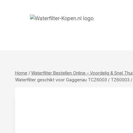
Doorgaan
naar
inhoud
Home
/
Waterfilter Bestellen Online – Voordelig & Snel Th
Waterfilter geschikt voor Gaggenau TCZ6003 / TZ60003 /