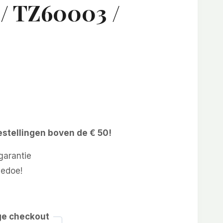
/ TZ60003 /
estellingen boven de € 50!
arantie
gedoe!
ge checkout