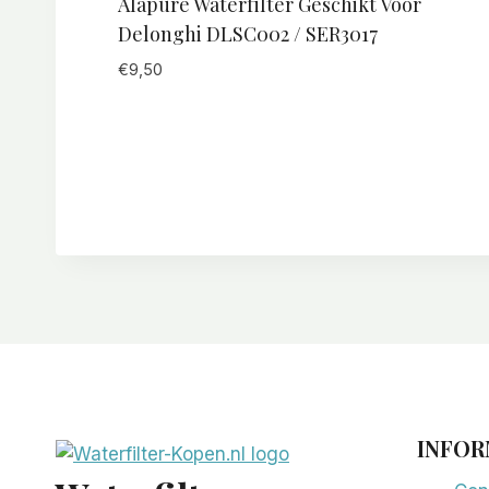
Alapure Waterfilter Geschikt Voor
Delonghi DLSC002 / SER3017
€
9,50
INFOR