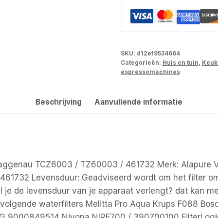
SKU:
d12ef9534664
Categorieën:
Huis en tuin
,
Keuk
espressomachines
Beschrijving
Aanvullende informatie
Gaggenau TCZ6003 / TZ60003 / 461732 Merk: Alapure V
461732 Levensduur: Geadviseerd wordt om het filter o
ijl je de levensduur van je apparaat verlengt? dat kan 
e volgende waterfilters Melitta Pro Aqua Krups F088 B
 9000849514 Nivona NIRF700 / 390700100 FilterLogi