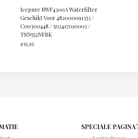
Icepure RWF4300A Waterfilter
Geschikt Voor 482000091353 /
C00300448 / 502417010003 /
TSN552NFBK
€
19,95
MATIE
SPECIALE PAGINA´