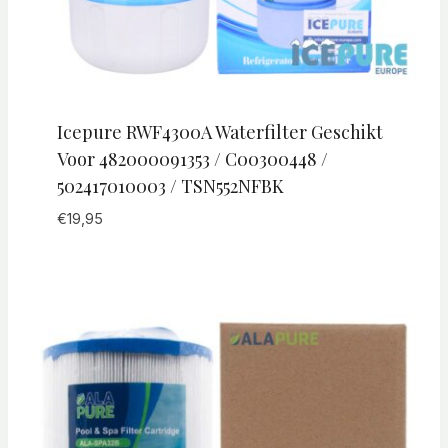
Icepure RWF4300A Waterfilter Geschikt
Voor 482000091353 / C00300448 /
502417010003 / TSN552NFBK
€
19,95