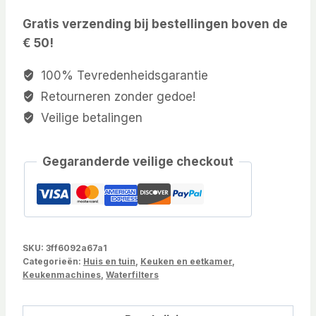
Gratis verzending bij bestellingen boven de
€ 50!
100% Tevredenheidsgarantie
Retourneren zonder gedoe!
Veilige betalingen
Gegaranderde veilige checkout
SKU:
3ff6092a67a1
Categorieën:
Huis en tuin
,
Keuken en eetkamer
,
Keukenmachines
,
Waterfilters