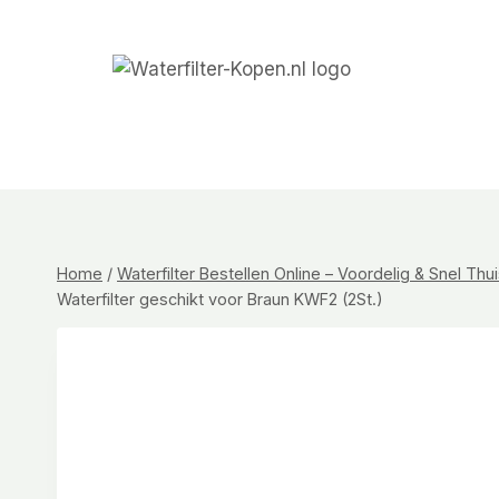
Doorgaan
naar
inhoud
Home
/
Waterfilter Bestellen Online – Voordelig & Snel Th
Waterfilter geschikt voor Braun KWF2 (2St.)