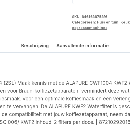
SKU:
8461638758f6
Categorieën:
Huis en tuin
,
Keuk
espressomachines
Beschrijving
Aanvullende informatie
 (2St.) Maak kennis met de ALAPURE CWF1004 KWF2 Water
n voor Braun-koffiezetapparaten, vermindert deze wate
offiesmaak. Voor een optimale koffiesmaak en een verlen
en te vervangen. De ALAPURE KWF2 Waterfilter is geschi
over de compatibiliteit met jouw koffiezetapparaat, neem 
RSC 006/ KWF2 Inhoud: 2 filters per doos. | 8721029201