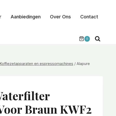
r
Aanbiedingen
Over Ons
Contact
0
Koffiezetapparaten en espressomachines
/
Alapure
aterfilter
 Voor Braun KWF2