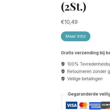
(2St.)
€
10,49
Meer info!
Gratis verzending bij b
100% Tevredenheidsg
Retourneren zonder 
Veilige betalingen
Gegaranderde veili