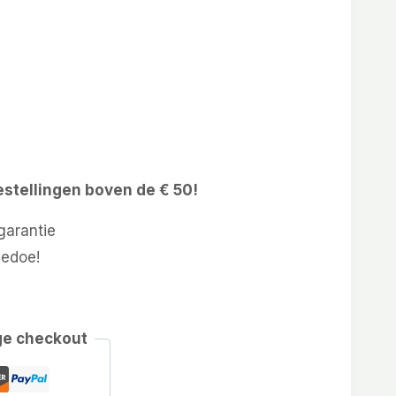
estellingen boven de € 50!
arantie
gedoe!
ge checkout