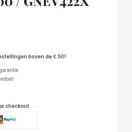
00 / GNEV422X
estellingen boven de € 50!
arantie
gedoe!
ge checkout