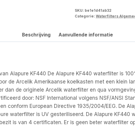
SKU:
be1e1d41ab32
Categorie:
Waterfilters Algeme
Beschrijving
Aanvullende informatie
van Alapure KF440 De Alapure KF440 waterfilter is 10
 voor de Arcelik Amerikaanse koelkasten met een klein l
r dan de originele Arcelik waterfilter en qua vormgeving
rtificeerd door: NSF International volgens NSF/ANSI Sta
 conform European Directive 1935/2004/EEG. De Alapur
ure waterfilter is UV gesteriliseerd. De Alapure KF440 w
 bezit is van 4 certificaten. Er is geen beter waterfilter