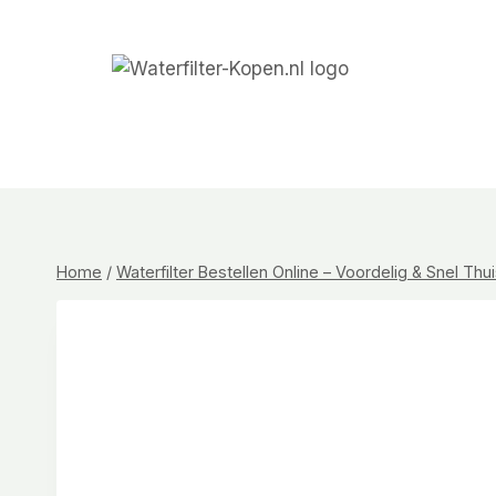
Doorgaan
naar
inhoud
Home
/
Waterfilter Bestellen Online – Voordelig & Snel Th