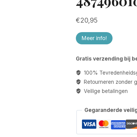
48749601
€
20,95
Meer info!
Gratis verzending bij b
100% Tevredenheidsg
Retourneren zonder 
Veilige betalingen
Gegaranderde veili