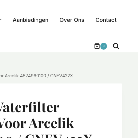
r
Aanbiedingen
Over Ons
Contact
0
voor Arcelik 4874960100 / GNEV422X
aterfilter
Voor Arcelik