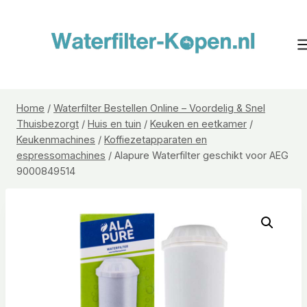
Doorgaan
naar
inhoud
Home
/
Waterfilter Bestellen Online – Voordelig & Snel
Thuisbezorgt
/
Huis en tuin
/
Keuken en eetkamer
/
Keukenmachines
/
Koffiezetapparaten en
espressomachines
/
Alapure Waterfilter geschikt voor AEG
9000849514