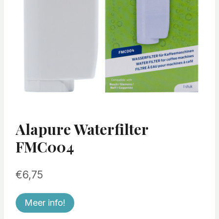
Alapure Waterfilter
FMC004
€
6,75
Meer info!