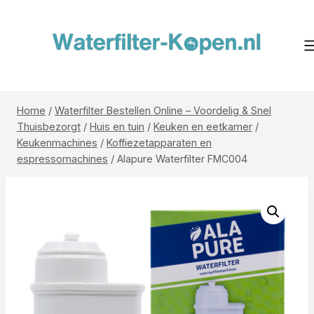
Doorgaan
naar
inhoud
Home
/
Waterfilter Bestellen Online – Voordelig & Snel
Thuisbezorgt
/
Huis en tuin
/
Keuken en eetkamer
/
Keukenmachines
/
Koffiezetapparaten en
espressomachines
/
Alapure Waterfilter FMC004