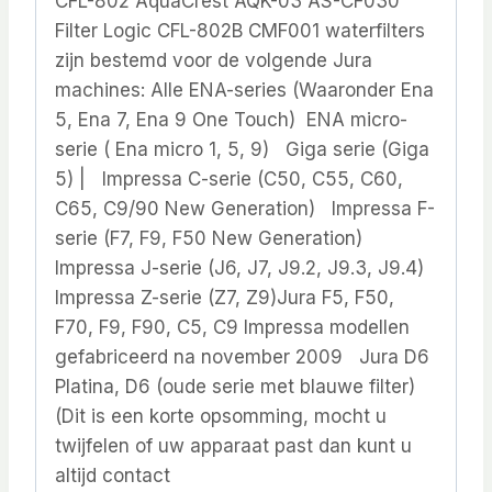
CFL-802 AquaCrest AQK-03 AS-CF030
Filter Logic CFL-802B CMF001 waterfilters
zijn bestemd voor de volgende Jura
machines: Alle ENA-series (Waaronder Ena
5, Ena 7, Ena 9 One Touch) ENA micro-
serie ( Ena micro 1, 5, 9) Giga serie (Giga
5) | Impressa C-serie (C50, C55, C60,
C65, C9/90 New Generation) Impressa F-
serie (F7, F9, F50 New Generation)
Impressa J-serie (J6, J7, J9.2, J9.3, J9.4)
Impressa Z-serie (Z7, Z9)Jura F5, F50,
F70, F9, F90, C5, C9 Impressa modellen
gefabriceerd na november 2009 Jura D6
Platina, D6 (oude serie met blauwe filter)
(Dit is een korte opsomming, mocht u
twijfelen of uw apparaat past dan kunt u
altijd contact