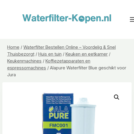
Doorgaan
naar
inhoud
Home
/
Waterfilter Bestellen Online – Voordelig & Snel
Thuisbezorgt
/
Huis en tuin
/
Keuken en eetkamer
/
Keukenmachines
/
Koffiezetapparaten en
espressomachines
/
Alapure Waterfilter Blue geschikt voor
Jura