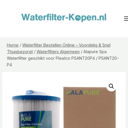
Doorgaan
naar
inhoud
Home
/
Waterfilter Bestellen Online – Voordelig & Snel
Thuisbezorgt
/
Waterfilters Algemeen
/
Alapure Spa
Waterfilter geschikt voor Pleatco PSANT20P4 / PSANT20-
P4