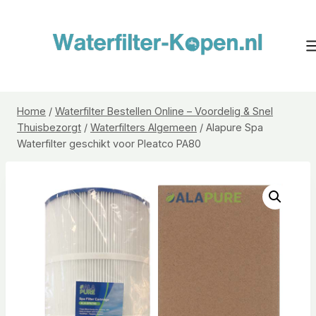
Doorgaan
naar
inhoud
Home
/
Waterfilter Bestellen Online – Voordelig & Snel
Thuisbezorgt
/
Waterfilters Algemeen
/
Alapure Spa
Waterfilter geschikt voor Pleatco PA80