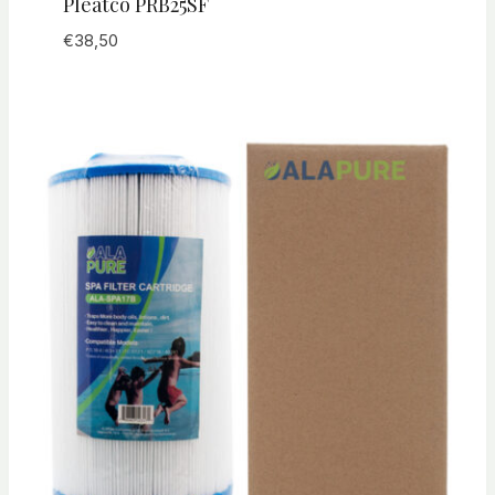
Pleatco PRB25SF
€
38,50