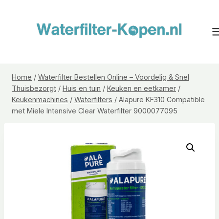
Doorgaan
naar
inhoud
Home
/
Waterfilter Bestellen Online – Voordelig & Snel
Thuisbezorgt
/
Huis en tuin
/
Keuken en eetkamer
/
Keukenmachines
/
Waterfilters
/
Alapure KF310 Compatible
met Miele Intensive Clear Waterfilter 9000077095